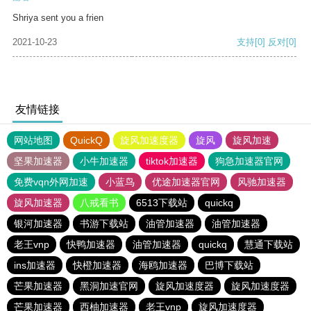
Shriya sent you a frien
2021-10-23
支持
[0]
反对
[0]
友情链接
网站地图
QuickQ
旋风加速度器
旋风
旋风加速
坚果加速器
小牛加速器
tiktok加速器
狗急加速器官网
免费vqn外网加速
小蓝鸟
优途加速器官网
风驰加速器
旋风加速器
八戒看书
6513下载站
quickq
银河加速器
书游下载站
油管加速器
油管加速器
老王vnp
快鸭加速器
油管加速器
quickq
慧通下载站
ins加速器
快橙加速器
海鸥加速器
巴博下载站
芒果加速器
黑洞加速官网
旋风加速度器
旋风加速度器
芒果加速器
西柚加速器
老王vnp
旋风加速度器