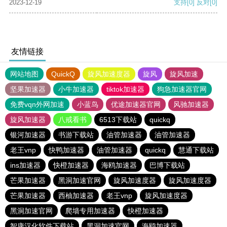
2023-12-19
支持
[0]
反对
[0]
友情链接
网站地图
QuickQ
旋风加速度器
旋风
旋风加速
坚果加速器
小牛加速器
tiktok加速器
狗急加速器官网
免费vqn外网加速
小蓝鸟
优途加速器官网
风驰加速器
旋风加速器
八戒看书
6513下载站
quickq
银河加速器
书游下载站
油管加速器
油管加速器
老王vnp
快鸭加速器
油管加速器
quickq
慧通下载站
ins加速器
快橙加速器
海鸥加速器
巴博下载站
芒果加速器
黑洞加速官网
旋风加速度器
旋风加速度器
芒果加速器
西柚加速器
老王vnp
旋风加速度器
黑洞加速官网
爬墙专用加速器
快橙加速器
智康汉化软件下载站
黑洞加速官网
海鸥加速器