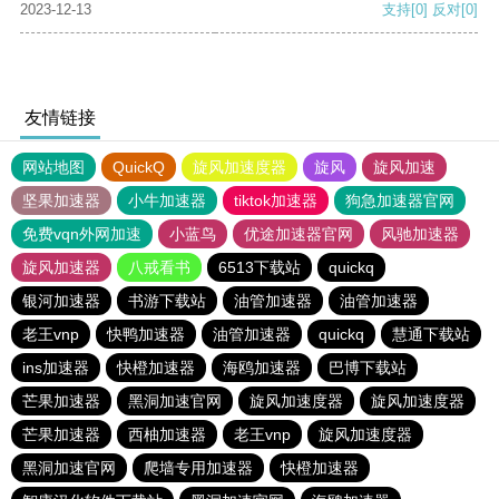
2023-12-13
支持
[0]
反对
[0]
友情链接
网站地图
QuickQ
旋风加速度器
旋风
旋风加速
坚果加速器
小牛加速器
tiktok加速器
狗急加速器官网
免费vqn外网加速
小蓝鸟
优途加速器官网
风驰加速器
旋风加速器
八戒看书
6513下载站
quickq
银河加速器
书游下载站
油管加速器
油管加速器
老王vnp
快鸭加速器
油管加速器
quickq
慧通下载站
ins加速器
快橙加速器
海鸥加速器
巴博下载站
芒果加速器
黑洞加速官网
旋风加速度器
旋风加速度器
芒果加速器
西柚加速器
老王vnp
旋风加速度器
黑洞加速官网
爬墙专用加速器
快橙加速器