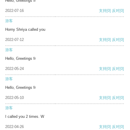
Hello, Greetings fr
2022-07-16
支持
[0]
反对
[0]
游客
Horny Shriya called you
2022-07-12
支持
[0]
反对
[0]
游客
Hello, Greetings fr
2022-05-24
支持
[0]
反对
[0]
游客
Hello, Greetings fr
2022-05-10
支持
[0]
反对
[0]
游客
I called you 2 times. W
2022-04-26
支持
[0]
反对
[0]