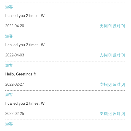
游客
I called you 2 times. W
2022-04-20
支持
[0]
反对
[0]
游客
I called you 2 times. W
2022-04-03
支持
[0]
反对
[0]
游客
Hello, Greetings fr
2022-02-27
支持
[0]
反对
[0]
游客
I called you 2 times. W
2022-02-25
支持
[0]
反对
[0]
游客