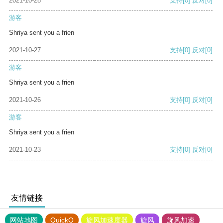
2021-10-28
支持
[0]
反对
[0]
游客
Shriya sent you a frien
2021-10-27
支持
[0]
反对
[0]
游客
Shriya sent you a frien
2021-10-26
支持
[0]
反对
[0]
游客
Shriya sent you a frien
2021-10-23
支持
[0]
反对
[0]
友情链接
网站地图
QuickQ
旋风加速度器
旋风
旋风加速