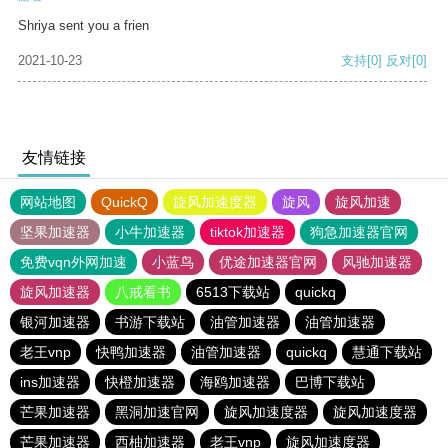
Shriya sent you a frien
2021-10-23
支持
[0]
反对
[0]
友情链接
网站地图
QuickQ
旋风加速度器
旋风
旋风加速
坚果加速器
小牛加速器
tiktok加速器
狗急加速器官网
免费vqn外网加速
小蓝鸟
优途加速器官网
风驰加速器
旋风加速器
八戒看书
6513下载站
quickq
银河加速器
书游下载站
油管加速器
油管加速器
老王vnp
快鸭加速器
油管加速器
quickq
慧通下载站
ins加速器
快橙加速器
海鸥加速器
巴博下载站
芒果加速器
黑洞加速官网
旋风加速度器
旋风加速度器
芒果加速器
西柚加速器
老王vnp
旋风加速度器