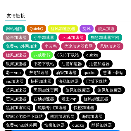
友情链接
网站地图
QuickQ
旋风加速度器
旋风
旋风加速
坚果加速器
小牛加速器
tiktok加速器
狗急加速器官网
免费vqn外网加速
小蓝鸟
优途加速器官网
风驰加速器
旋风加速器
八戒看书
6513下载站
quickq
银河加速器
书游下载站
油管加速器
油管加速器
老王vnp
快鸭加速器
油管加速器
quickq
慧通下载站
ins加速器
快橙加速器
海鸥加速器
巴博下载站
芒果加速器
黑洞加速官网
旋风加速度器
旋风加速度器
芒果加速器
西柚加速器
老王vnp
旋风加速度器
黑洞加速官网
爬墙专用加速器
快橙加速器
智康汉化软件下载站
黑洞加速官网
海鸥加速器
免费vqn加速外网
快橙加速器
quickq
酷通加速器