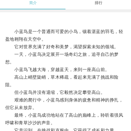
简介
排行
小蓝鸟是一个普通而可爱的小鸟，镶着湛蓝的羽毛，轻
盈地翱翔在天空中。
它对世界充满了好奇和美梦，渴望探索未知的领域。
一天，小蓝鸟决定展开一场奇幻之旅，追寻自己的梦
想。
小蓝鸟飞越大海，穿越蓝天，来到一座高山前。
高山上峭壁陡峭，草木稀疏，看起来充满了挑战和险
阻。
但小蓝鸟并没有退缩，它毅然决定攀登高山。
艰难的爬行中，小蓝鸟感到身体的疲惫和精神的挣扎，
但它从未放弃。
最终，小蓝鸟成功地站在了高山的巅峰上，聆听着强风
呼啸和青草沙沙的声音。
它意识到，在挑战和克服中，它获得了成长和力量。