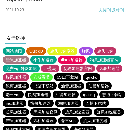
2021-10-23
支持
[0]
反对
[0]
友情链接
网站地图
QuickQ
旋风加速度器
旋风
旋风加速
坚果加速器
小牛加速器
tiktok加速器
狗急加速器官网
免费vqn外网加速
小蓝鸟
优途加速器官网
风驰加速器
旋风加速器
八戒看书
6513下载站
quickq
银河加速器
书游下载站
油管加速器
油管加速器
老王vnp
快鸭加速器
油管加速器
quickq
慧通下载站
ins加速器
快橙加速器
海鸥加速器
巴博下载站
芒果加速器
黑洞加速官网
旋风加速度器
旋风加速度器
芒果加速器
西柚加速器
老王vnp
旋风加速度器
黑洞加速官网
爬墙专用加速器
快橙加速器