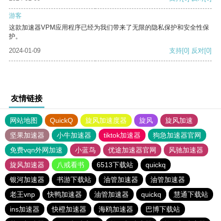
游客
这款加速器VPM应用程序已经为我们带来了无限的隐私保护和安全性保
护。
2024-01-09
支持
[0]
反对
[0]
友情链接
网站地图
QuickQ
旋风加速度器
旋风
旋风加速
坚果加速器
小牛加速器
tiktok加速器
狗急加速器官网
免费vqn外网加速
小蓝鸟
优途加速器官网
风驰加速器
旋风加速器
八戒看书
6513下载站
quickq
银河加速器
书游下载站
油管加速器
油管加速器
老王vnp
快鸭加速器
油管加速器
quickq
慧通下载站
ins加速器
快橙加速器
海鸥加速器
巴博下载站