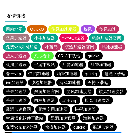
友情链接
网站地图
QuickQ
旋风加速度器
旋风
旋风加速
坚果加速器
小牛加速器
tiktok加速器
狗急加速器官网
免费vqn外网加速
小蓝鸟
优途加速器官网
风驰加速器
旋风加速器
八戒看书
6513下载站
quickq
银河加速器
书游下载站
油管加速器
油管加速器
老王vnp
快鸭加速器
油管加速器
quickq
慧通下载站
ins加速器
快橙加速器
海鸥加速器
巴博下载站
芒果加速器
黑洞加速官网
旋风加速度器
旋风加速度器
芒果加速器
西柚加速器
老王vnp
旋风加速度器
黑洞加速官网
爬墙专用加速器
快橙加速器
智康汉化软件下载站
黑洞加速官网
海鸥加速器
免费vqn加速外网
快橙加速器
quickq
酷通加速器