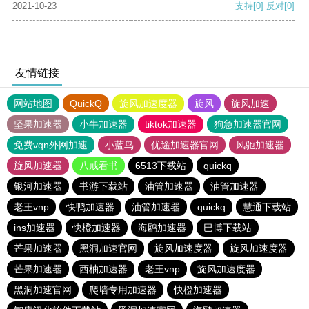
2021-10-23
支持
[0]
反对
[0]
友情链接
网站地图
QuickQ
旋风加速度器
旋风
旋风加速
坚果加速器
小牛加速器
tiktok加速器
狗急加速器官网
免费vqn外网加速
小蓝鸟
优途加速器官网
风驰加速器
旋风加速器
八戒看书
6513下载站
quickq
银河加速器
书游下载站
油管加速器
油管加速器
老王vnp
快鸭加速器
油管加速器
quickq
慧通下载站
ins加速器
快橙加速器
海鸥加速器
巴博下载站
芒果加速器
黑洞加速官网
旋风加速度器
旋风加速度器
芒果加速器
西柚加速器
老王vnp
旋风加速度器
黑洞加速官网
爬墙专用加速器
快橙加速器