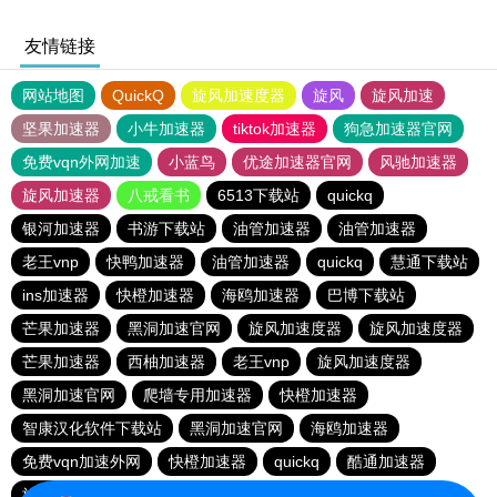
友情链接
网站地图
QuickQ
旋风加速度器
旋风
旋风加速
坚果加速器
小牛加速器
tiktok加速器
狗急加速器官网
免费vqn外网加速
小蓝鸟
优途加速器官网
风驰加速器
旋风加速器
八戒看书
6513下载站
quickq
银河加速器
书游下载站
油管加速器
油管加速器
老王vnp
快鸭加速器
油管加速器
quickq
慧通下载站
ins加速器
快橙加速器
海鸥加速器
巴博下载站
芒果加速器
黑洞加速官网
旋风加速度器
旋风加速度器
芒果加速器
西柚加速器
老王vnp
旋风加速度器
黑洞加速官网
爬墙专用加速器
快橙加速器
智康汉化软件下载站
黑洞加速官网
海鸥加速器
免费vqn加速外网
快橙加速器
quickq
酷通加速器
旋风加速度器