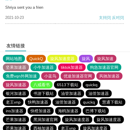
Shriya sent you a frien
2021-10-23
支持
[0]
反对
[0]
友情链接
网站地图
QuickQ
旋风加速度器
旋风
旋风加速
坚果加速器
小牛加速器
tiktok加速器
狗急加速器官网
免费vqn外网加速
小蓝鸟
优途加速器官网
风驰加速器
旋风加速器
八戒看书
6513下载站
quickq
银河加速器
书游下载站
油管加速器
油管加速器
老王vnp
快鸭加速器
油管加速器
quickq
慧通下载站
ins加速器
快橙加速器
海鸥加速器
巴博下载站
芒果加速器
黑洞加速官网
旋风加速度器
旋风加速度器
芒果加速器
西柚加速器
老王vnp
旋风加速度器