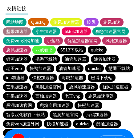
友情链接
网站地图
QuickQ
旋风加速度器
旋风
旋风加速
坚果加速器
小牛加速器
tiktok加速器
狗急加速器官网
免费vqn外网加速
小蓝鸟
优途加速器官网
风驰加速器
旋风加速器
八戒看书
6513下载站
quickq
银河加速器
书游下载站
油管加速器
油管加速器
老王vnp
快鸭加速器
油管加速器
quickq
慧通下载站
ins加速器
快橙加速器
海鸥加速器
巴博下载站
芒果加速器
黑洞加速官网
旋风加速度器
旋风加速度器
芒果加速器
西柚加速器
老王vnp
旋风加速度器
黑洞加速官网
爬墙专用加速器
快橙加速器
智康汉化软件下载站
黑洞加速官网
海鸥加速器
免费vqn加速外网
快橙加速器
quickq
酷通加速器
旋风加速度器