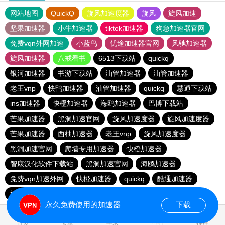
网站地图
QuickQ
旋风加速度器
旋风
旋风加速
坚果加速器
小牛加速器
tiktok加速器
狗急加速器官网
免费vqn外网加速
小蓝鸟
优途加速器官网
风驰加速器
旋风加速器
八戒看书
6513下载站
quickq
银河加速器
书游下载站
油管加速器
油管加速器
老王vnp
快鸭加速器
油管加速器
quickq
慧通下载站
ins加速器
快橙加速器
海鸥加速器
巴博下载站
芒果加速器
黑洞加速官网
旋风加速度器
旋风加速度器
芒果加速器
西柚加速器
老王vnp
旋风加速度器
黑洞加速官网
爬墙专用加速器
快橙加速器
智康汉化软件下载站
黑洞加速官网
海鸥加速器
免费vqn加速外网
快橙加速器
quickq
酷通加速器
旋风加速度器
永久免费使用的加速器
下载
首页
安卓
苹果
排行
推荐