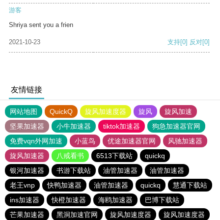
游客
Shriya sent you a frien
2021-10-23
支持
[0]
反对
[0]
友情链接
网站地图
QuickQ
旋风加速度器
旋风
旋风加速
坚果加速器
小牛加速器
tiktok加速器
狗急加速器官网
免费vqn外网加速
小蓝鸟
优途加速器官网
风驰加速器
旋风加速器
八戒看书
6513下载站
quickq
银河加速器
书游下载站
油管加速器
油管加速器
老王vnp
快鸭加速器
油管加速器
quickq
慧通下载站
ins加速器
快橙加速器
海鸥加速器
巴博下载站
芒果加速器
黑洞加速官网
旋风加速度器
旋风加速度器