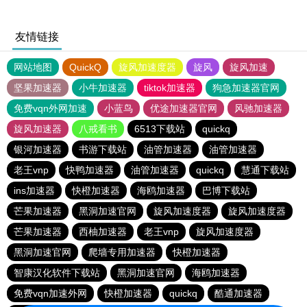
友情链接
网站地图
QuickQ
旋风加速度器
旋风
旋风加速
坚果加速器
小牛加速器
tiktok加速器
狗急加速器官网
免费vqn外网加速
小蓝鸟
优途加速器官网
风驰加速器
旋风加速器
八戒看书
6513下载站
quickq
银河加速器
书游下载站
油管加速器
油管加速器
老王vnp
快鸭加速器
油管加速器
quickq
慧通下载站
ins加速器
快橙加速器
海鸥加速器
巴博下载站
芒果加速器
黑洞加速官网
旋风加速度器
旋风加速度器
芒果加速器
西柚加速器
老王vnp
旋风加速度器
黑洞加速官网
爬墙专用加速器
快橙加速器
智康汉化软件下载站
黑洞加速官网
海鸥加速器
免费vqn加速外网
快橙加速器
quickq
酷通加速器