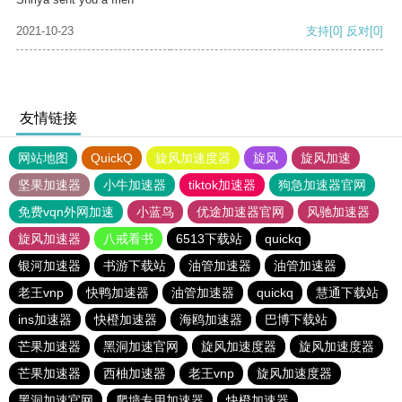
2021-10-23
支持
[0]
反对
[0]
友情链接
网站地图
QuickQ
旋风加速度器
旋风
旋风加速
坚果加速器
小牛加速器
tiktok加速器
狗急加速器官网
免费vqn外网加速
小蓝鸟
优途加速器官网
风驰加速器
旋风加速器
八戒看书
6513下载站
quickq
银河加速器
书游下载站
油管加速器
油管加速器
老王vnp
快鸭加速器
油管加速器
quickq
慧通下载站
ins加速器
快橙加速器
海鸥加速器
巴博下载站
芒果加速器
黑洞加速官网
旋风加速度器
旋风加速度器
芒果加速器
西柚加速器
老王vnp
旋风加速度器
黑洞加速官网
爬墙专用加速器
快橙加速器