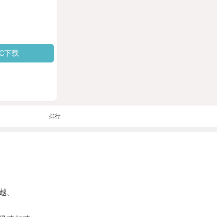
PC下载
排行
越。