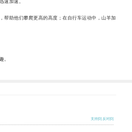
迅速加速。
，帮助他们攀爬更高的高度；在自行车运动中，山羊加
趣。
支持
[0]
反对
[0]