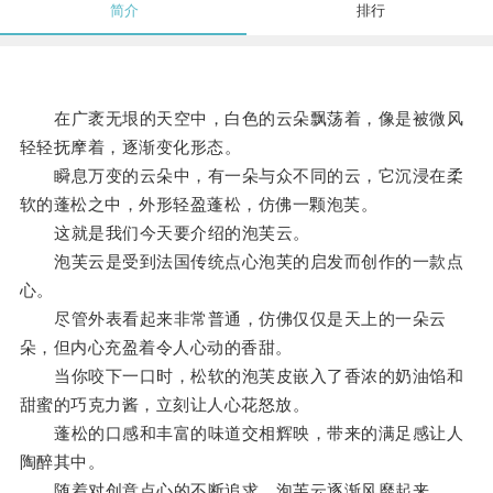
简介
排行
在广袤无垠的天空中，白色的云朵飘荡着，像是被微风
轻轻抚摩着，逐渐变化形态。
瞬息万变的云朵中，有一朵与众不同的云，它沉浸在柔
软的蓬松之中，外形轻盈蓬松，仿佛一颗泡芙。
这就是我们今天要介绍的泡芙云。
泡芙云是受到法国传统点心泡芙的启发而创作的一款点
心。
尽管外表看起来非常普通，仿佛仅仅是天上的一朵云
朵，但内心充盈着令人心动的香甜。
当你咬下一口时，松软的泡芙皮嵌入了香浓的奶油馅和
甜蜜的巧克力酱，立刻让人心花怒放。
蓬松的口感和丰富的味道交相辉映，带来的满足感让人
陶醉其中。
随着对创意点心的不断追求，泡芙云逐渐风靡起来。