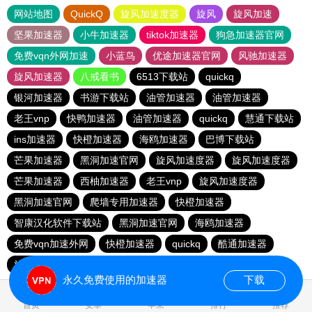
网站地图
QuickQ
旋风加速度器
旋风
旋风加速
坚果加速器
小牛加速器
tiktok加速器
狗急加速器官网
免费vqn外网加速
小蓝鸟
优途加速器官网
风驰加速器
旋风加速器
八戒看书
6513下载站
quickq
银河加速器
书游下载站
油管加速器
油管加速器
老王vnp
快鸭加速器
油管加速器
quickq
慧通下载站
ins加速器
快橙加速器
海鸥加速器
巴博下载站
芒果加速器
黑洞加速官网
旋风加速度器
旋风加速度器
芒果加速器
西柚加速器
老王vnp
旋风加速度器
黑洞加速官网
爬墙专用加速器
快橙加速器
智康汉化软件下载站
黑洞加速官网
海鸥加速器
免费vqn加速外网
快橙加速器
quickq
酷通加速器
旋风加速度器
永久免费使用的加速器
下载
0.177177s
首页
安卓
苹果
排行
推荐